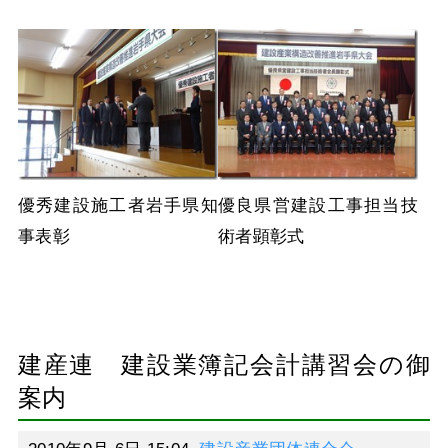
優秀建設施工者岩手県知
優良県営建設工事担当技
事表彰
術者顕彰式
建産連 建設業簿記会計講習会の御
案内