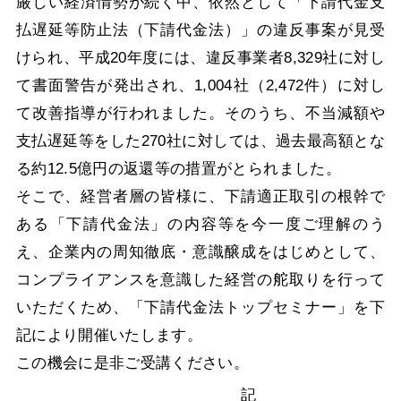
厳しい経済情勢が続く中、依然として「下請代金支
払遅延等防止法（下請代金法）」の違反事案が見受
けられ、平成20年度には、違反事業者8,329社に対し
て書面警告が発出され、1,004社（2,472件）に対し
て改善指導が行われました。そのうち、不当減額や
支払遅延等をした270社に対しては、過去最高額とな
る約12.5億円の返還等の措置がとられました。
そこで、経営者層の皆様に、下請適正取引の根幹で
ある「下請代金法」の内容等を今一度ご理解のう
え、企業内の周知徹底・意識醸成をはじめとして、
コンプライアンスを意識した経営の舵取りを行って
いただくため、「下請代金法トップセミナー」を下
記により開催いたします。
この機会に是非ご受講ください。
記