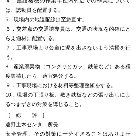
４．建設機械の作業半径内付近での作業について
は、誘動員を配置する。
5．現場内の地這配線は至急直す。
６．交差点の交通誘導員は、交通の状況を的確にと
らえ適材に配置する。
７．工事現場より公道に泥を出さないよう清掃を行
う。
8．産業廃棄物（コンクリとガラ、鉄筋など）ある程
度集積したら、適宜処分する。
９．工事現場における材料等整理整頓をする。
10．現場の丁張り板、敷き鉄板などの張り出しによ
るつまずきの対策を講じること。
［ 総 評 ］
遠野土木センタ―所長
安全管理、その対策に十分すぎることはありませ