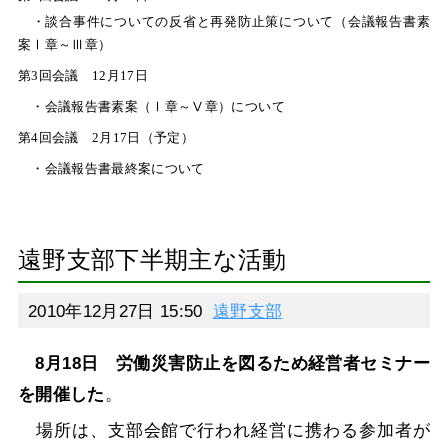
・談合事件についての反省と再発防止策について（会議報告書素
案Ⅰ章～Ⅲ章）
第
3
回会議
12
月
17
日
・会議報告書素案（Ⅰ章～Ⅴ章）について
第
4
回会議
2
月
17
日（予定）
・会議報告書最終案について
遠野支部下半期主な活動
2010年12月27日 15:50
遠野支部
8月18日 労働災害防止を図るため経営者セミナー
を開催した
。
場所は、支部会館で行われ経営に携わる参加者が