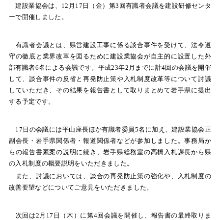
建設業協会は、
12
月
17
日（金）第
3
回有識者会議を建設研修センタ
ーで開催しました。
有識者会議とは、県営建設工事に係る談合事件を受けて、法令遵
守の徹底と業界改革を図るために建設業協会が自主的に設置した外
部有識者
6
名による会議です。平成
23
年
2
月までに計
4
回の会議を開催
して、談合事件の反省と再発防止策や入札制度改革等について討議
していただき、その結果を報告書として取りまとめて岩手県に提出
する予定です。
17
日の会議には平山座長ほか有識者委員
5
名に加え、建設業協会正
副会長・岩手県関係者・報道関係者などが参加しました。事務局か
らの報告書素案の説明に続き、岩手県総務室の高橋入札課長から県
の入札制度の概要説明をいただきました。
また、討議においては、談合の再発防止策の強化や、入札制度の
改善要望などについてご意見をいただきました。
次回は
2
月
17
日（木）に第
4
回会議を開催し、報告書の最終取りま