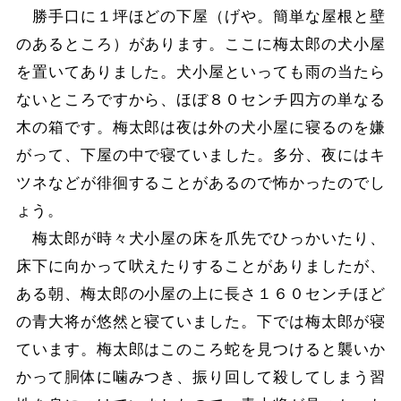
勝手口に１坪ほどの下屋（げや。簡単な屋根と壁
のあるところ）があります。ここに梅太郎の犬小屋
を置いてありました。犬小屋といっても雨の当たら
ないところですから、ほぼ８０センチ四方の単なる
木の箱です。梅太郎は夜は外の犬小屋に寝るのを嫌
がって、下屋の中で寝ていました。多分、夜にはキ
ツネなどが徘徊することがあるので怖かったのでし
ょう。
梅太郎が時々犬小屋の床を爪先でひっかいたり、
床下に向かって吠えたりすることがありましたが、
ある朝、梅太郎の小屋の上に長さ１６０センチほど
の青大将が悠然と寝ていました。下では梅太郎が寝
ています。梅太郎はこのころ蛇を見つけると襲いか
かって胴体に噛みつき、振り回して殺してしまう習