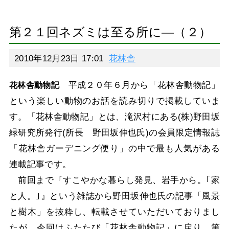
第２１回ネズミは至る所に―（２）
2010年12月23日 17:01
花林舎
平成２０年６月から「花林舎動物記」
花林舎動物記
という楽しい動物のお話を読み切りで掲載していま
す。「花林舎動物記」とは、滝沢村にある(株)野田坂
緑研究所発行(所長 野田坂伸也氏)の会員限定情報誌
「花林舎ガーデニング便り」の中で最も人気がある
連載記事です。
前回まで『すこやかな暮らし発見、岩手から。｢家
と人。｣』という雑誌から野田坂伸也氏の記事「風景
と樹木」を抜粋し、転載させていただいておりまし
たが、今回はふたたび「花林舎動物記」に戻り、第