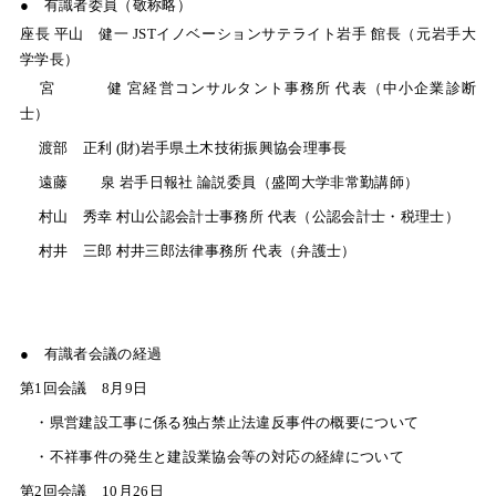
● 有識者委員（敬称略）
座長
平山 健一
JST
イノベーションサテライト岩手 館長（元岩手大
学学長）
宮 健
宮経営コンサルタント事務所 代表（中小企業診断
士）
渡部 正利
(
財
)
岩手県土木技術振興協会理事長
遠藤 泉
岩手日報社 論説委員（盛岡大学非常勤講師）
村山 秀幸
村山公認会計士事務所 代表（公認会計士・税理士）
村井 三郎
村井三郎法律事務所 代表（弁護士）
● 有識者会議の経過
第
1
回会議
8
月
9
日
・県営建設工事に係る独占禁止法違反事件の概要について
・不祥事件の発生と建設業協会等の対応の経緯について
第
2
回会議
10
月
26
日