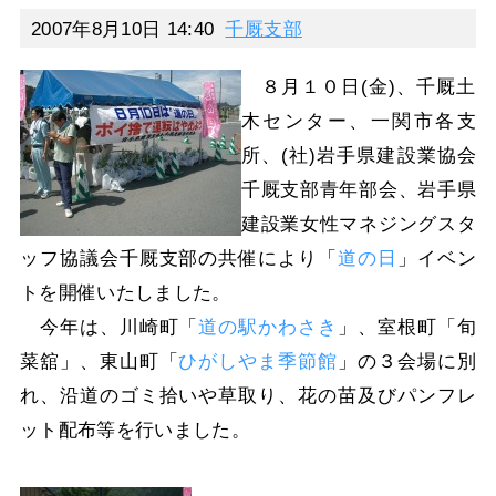
2007年8月10日 14:40
千厩支部
８月１０日(金)、千厩土
木センター、一関市各支
所、(社)岩手県建設業協会
千厩支部青年部会、岩手県
建設業女性マネジングスタ
ッフ協議会千厩支部の共催により「
道の日
」イベン
トを開催いたしました。
今年は、川崎町「
道の駅かわさき
」、室根町「旬
菜舘」、東山町「
ひがしやま季節館
」の３会場に別
れ、沿道のゴミ拾いや草取り、花の苗及びパンフレ
ット配布等を行いました。