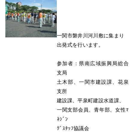
一関市磐井川河川敷に集まり
出発式を行います。
参加者：県南広域振興局総合
支局
土木部、一関市建設課、花泉
支所
建設課、平泉町建設水道課、
一関支部会員、青年部、女性ﾏ
ﾈｼﾞﾝ
ｸﾞｽﾀｯﾌ協議会