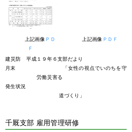
上記画像
ＰＤ
上記画像
ＰＤＦ
Ｆ
建災防 平成１９年６
支部だより
月末
「女性の視点でいのちを守
労働災害
る
発生状況
道づくり」
千厩支部 雇用管理研修