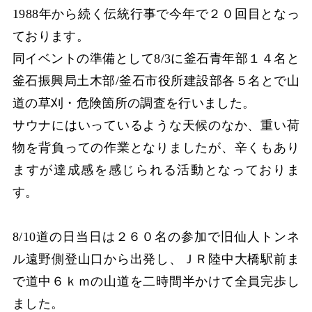
1988年から続く伝統行事で今年で２０回目となっ
ております。
同イベントの準備として8/3に釜石青年部１４名と
釜石振興局土木部/釜石市役所建設部各５名とで山
道の草刈・危険箇所の調査を行いました。
サウナにはいっているような天候のなか、重い荷
物を背負っての作業となりましたが、辛くもあり
ますが達成感を感じられる活動となっておりま
す。
8/10道の日当日は２６０名の参加で旧仙人トンネ
ル遠野側登山口から出発し、ＪＲ陸中大橋駅前ま
で道中６ｋｍの山道を二時間半かけて全員完歩し
ました。