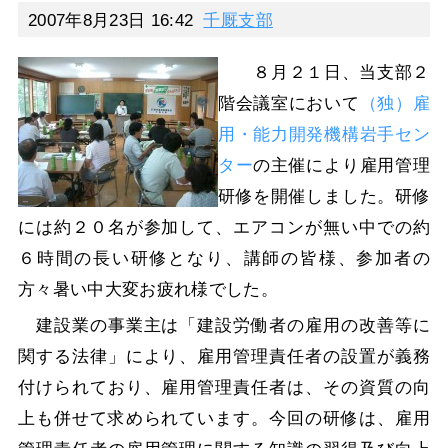
2007年8月23日 16:42
千厩支部
８月２１日、当支部２
階会議室において
（独）雇
用・能力開発機構岩手セン
ター
の主催により雇用管理
研修を開催しました。研修
には約２０名が参加して、エアコンが無い中での約
６時間の長い研修となり、講師の皆様、参加者の
方々暑い中大変お疲れ様でした。
建設業の事業主は「建設労働者の雇用の改善等に
関する法律」により、雇用管理責任者の設置が義務
付けられており、雇用管理責任者は、その資質の向
上も併せて求められています。今回の研修は、雇用