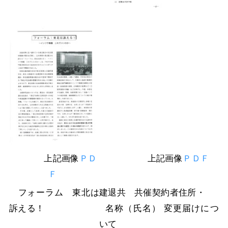
上記画像
ＰＤ
上記画像
ＰＤＦ
Ｆ
フォーラム 東北は
建退共 共催契約者住所・
訴える！
名称（氏名） 変更届けにつ
いて