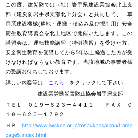
この度、建災防では（社）岩手県建設業協会北上支
部（建災防岩手県支部北上分会）と共同して、「車
両系建設機械(整地・運搬・積込み及び掘削用）安全
衛生教育講習会を北上地区で開催いたします。この
講習会は、運転技能講習（特例講習）を受けた方、
安全衛生教育を受講してから5年以上経過した方が受
けなければならない教育です。当該地域の事業者様
の受講お待ちしております。
詳しい内容等は
こちら
をクリックして下さい
建設業労働災害防止協会岩手県支部
ＴＥＬ ０１９ー６２３ー４４１１ ＦＡＸ ０
１９ー６２５ー１７９２
ＨＰ
http://www.iwaken.or.jp/rosai/kensaibou/frame
page5.index.html