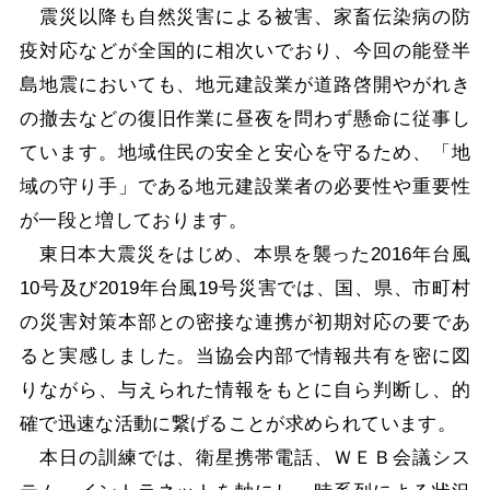
震災以降も自然災害による被害、家畜伝染病の防
疫対応などが全国的に相次いでおり、今回の能登半
島地震においても、地元建設業が道路啓開やがれき
の撤去などの復旧作業に昼夜を問わず懸命に従事し
ています。地域住民の安全と安心を守るため、「地
域の守り手」である地元建設業者の必要性や重要性
が一段と増しております。
東日本大震災をはじめ、本県を襲った2016年台風
10号及び2019年台風19号災害では、国、県、市町村
の災害対策本部との密接な連携が初期対応の要であ
ると実感しました。当協会内部で情報共有を密に図
りながら、与えられた情報をもとに自ら判断し、的
確で迅速な活動に繋げることが求められています。
本日の訓練では、衛星携帯電話、ＷＥＢ会議シス