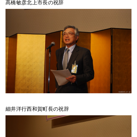
髙橋敏彦北上市長の祝辞
細井洋行西和賀町長の祝辞