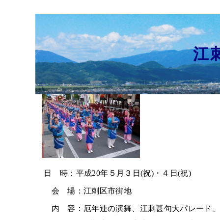
江刺
日 時：平成20年５月３日(祝)・４日(祝)
会 場：江刺区市街地
内 容：厄年連の演舞、江刺甚句大パレード、