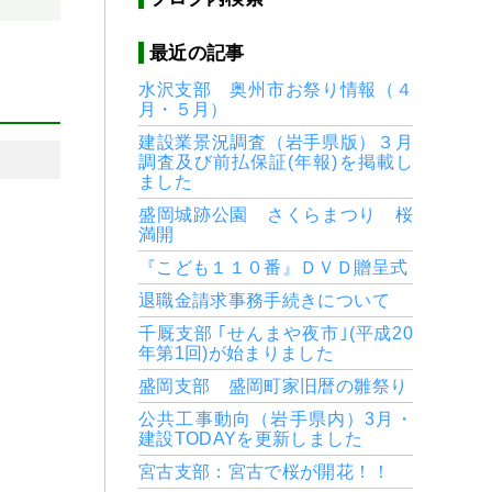
最近の記事
水沢支部 奥州市お祭り情報（４
月・５月）
建設業景況調査（岩手県版）３月
調査及び前払保証(年報)を掲載し
ました
盛岡城跡公園 さくらまつり 桜
満開
『こども１１０番』ＤＶＤ贈呈式
退職金請求事務手続きについて
千厩支部 ｢せんまや夜市｣(平成20
年第1回)が始まりました
盛岡支部 盛岡町家旧暦の雛祭り
公共工事動向（岩手県内）3月・
建設TODAYを更新しました
宮古支部：宮古で桜が開花！！