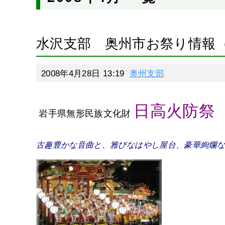
水沢支部 奥州市お祭り情報
2008年4月28日 13:19
奥州支部
日高火防祭
岩手県無形民族文化財
古趣豊かな音曲と、雅びなはやし屋台、豪華絢爛な