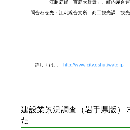
江刺鹿踊「百鹿大群舞」、町内屋台運
問合わせ先：江刺総合支所
商工観光課 観光
詳しくは…
http://www.city.oshu.iwate.jp
建設業景況調査（岩手県版）３
た