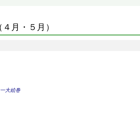
（４月・５月）
一大絵巻