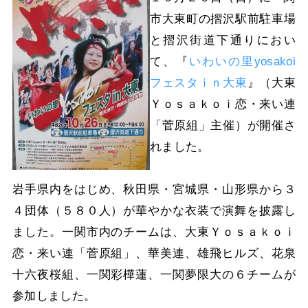
市大東町の摺沢駅前駐車場
と摺沢街道下通りにおい
て、『
いわいの里yosakoi
フェスタｉｎ大東
』（大東
Ｙｏｓａｋｏｉ恋・来い連
「菅原組」主催）が開催さ
れました。
岩手県内をはじめ、秋田県・宮城県・山形県から３
４団体（５８０人）が華やかな衣装で演舞を披露し
ました。一関市内のチームは、大東Ｙｏｓａｋｏｉ
恋・来い連「菅原組」、華美連、雄飛ヒルズ、花泉
十六夜桜組、一関彩樺蓮、一関夢限大の６チームが
参加しました。