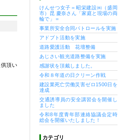
けんせつ女子＝昭栄建設㈱（盛岡
市）昆 慶奈さん「家庭と現場の両
輪で」＝
事業所安全合同パトロールを実施
アドプト活動を実施
道路愛護活動 花壇整備
あじさい観光道路整備を実施
提供頂い
感謝状を頂戴しました。
令和８年道の日クリーン作戦
建設業死亡労働災害ゼロ1500日を
達成
交通誘導員の安全講習会を開催し
ました
令和8年度青年部連絡協議会定時
総会を開催いたしました！
カテゴリ