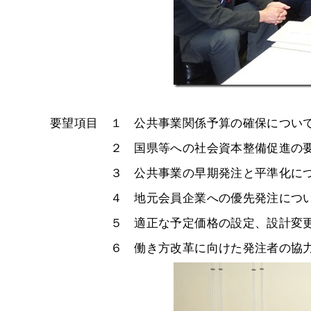
要望項目 １ 公共事業関係予算の確保につい
２ 国県等への社会資本整備促進の要
３ 公共事業の早期発注と平準化につ
４ 地元会員企業への優先発注につ
５ 適正な予定価格の設定、設計変更
６ 働き方改革に向けた発注者の協力