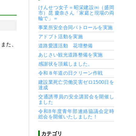
けんせつ女子＝昭栄建設㈱（盛岡
市）昆 慶奈さん「家庭と現場の両
輪で」＝
事業所安全合同パトロールを実施
アドプト活動を実施
。また、
道路愛護活動 花壇整備
あじさい観光道路整備を実施
感謝状を頂戴しました。
令和８年道の日クリーン作戦
建設業死亡労働災害ゼロ1500日を
達成
交通誘導員の安全講習会を開催し
ました
令和8年度青年部連絡協議会定時
総会を開催いたしました！
カテゴリ