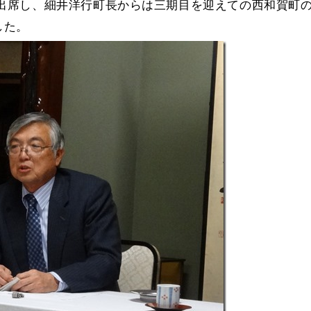
出席し、細井洋行町長からは三期目を迎えての西和賀町
した。