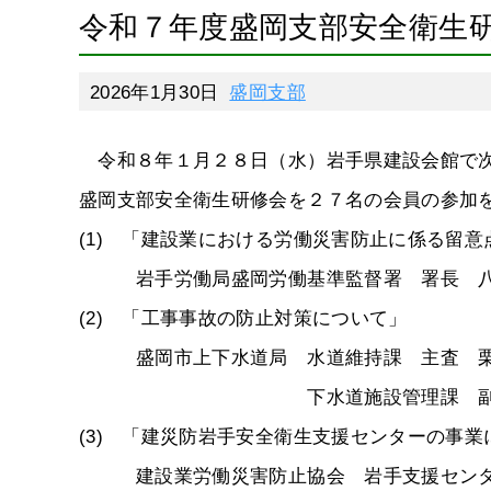
令和７年度盛岡支部安全衛生
2026年1月30日
盛岡支部
令和８年１月２８日（水）岩手県建設会館で次
盛岡支部安全衛生研修会を２７名の会員の参加
(1) 「建設業における労働災害防止に係る留意
岩手労働局盛岡労働基準監督署 署長 八
(2) 「工事事故の防止対策について」
盛岡市上下水道局 水道維持課 主査 栗
下水道施設管理課 副主幹兼維
(3) 「建災防岩手安全衛生支援センターの事業
建設業労働災害防止協会 岩手支援センタ