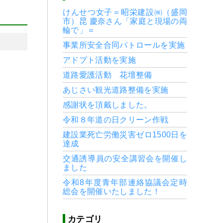
けんせつ女子＝昭栄建設㈱（盛岡
市）昆 慶奈さん「家庭と現場の両
輪で」＝
事業所安全合同パトロールを実施
アドプト活動を実施
道路愛護活動 花壇整備
あじさい観光道路整備を実施
感謝状を頂戴しました。
令和８年道の日クリーン作戦
建設業死亡労働災害ゼロ1500日を
達成
交通誘導員の安全講習会を開催し
ました
令和8年度青年部連絡協議会定時
総会を開催いたしました！
カテゴリ