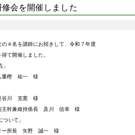
研修会を開催しました
の４名を講師にお招きして、令和７年度
を得て開催しました。
点」
重樫 祐一 様
谷川 克寛 様
持係長 及川 信幸 様
について」
ー所長 矢野 誠一 様