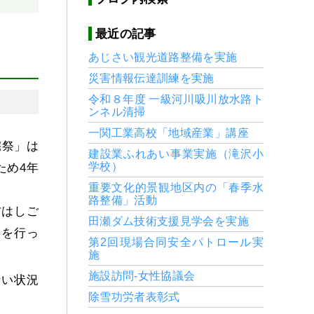
最近の記事
あじさい観光道路整備を実施
災害情報伝達訓練を実施
令和８年度 一級河川吸川放水路ト
ンネル清掃
一関工業高校「地域産業」講座
宅祭」は
建設業ふれあい事業実施（滝沢小
ため4年
学校）
重要文化的景観地区内の「春季水
路整備」活動
防はしご
田瀬ダム技術支援見学会を実施
験を行っ
第2回現場合同安全パトロール実
施
施設訪問-女性協議会
ない状況
除雪功労者表彰式