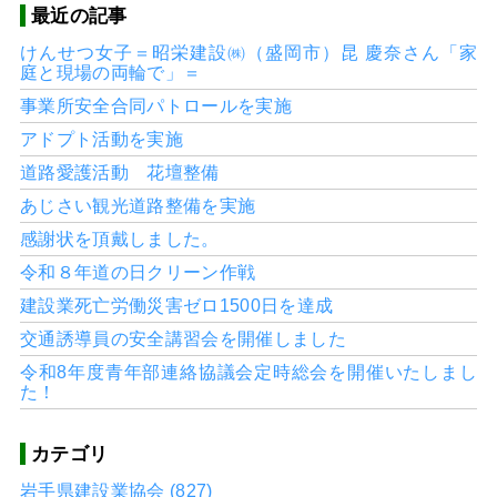
最近の記事
けんせつ女子＝昭栄建設㈱（盛岡市）昆 慶奈さん「家
庭と現場の両輪で」＝
事業所安全合同パトロールを実施
アドプト活動を実施
道路愛護活動 花壇整備
あじさい観光道路整備を実施
感謝状を頂戴しました。
令和８年道の日クリーン作戦
建設業死亡労働災害ゼロ1500日を達成
交通誘導員の安全講習会を開催しました
令和8年度青年部連絡協議会定時総会を開催いたしまし
た！
カテゴリ
岩手県建設業協会 (827)