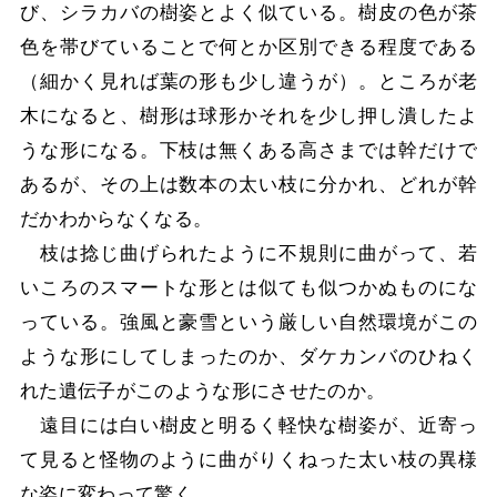
び、シラカバの樹姿とよく似ている。樹皮の色が茶
色を帯びていることで何とか区別できる程度である
（細かく見れば葉の形も少し違うが）。ところが老
木になると、樹形は球形かそれを少し押し潰したよ
うな形になる。下枝は無くある高さまでは幹だけで
あるが、その上は数本の太い枝に分かれ、どれが幹
だかわからなくなる。
枝は捻じ曲げられたように不規則に曲がって、若
いころのスマートな形とは似ても似つかぬものにな
っている。強風と豪雪という厳しい自然環境がこの
ような形にしてしまったのか、ダケカンバのひねく
れた遺伝子がこのような形にさせたのか。
遠目には白い樹皮と明るく軽快な樹姿が、近寄っ
て見ると怪物のように曲がりくねった太い枝の異様
な姿に変わって驚く。