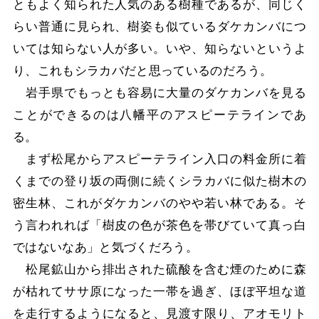
ともよく知られた人気のある樹種であるが、同じく
らい普通に見られ、樹姿も似ているダケカンバにつ
いては知らない人が多い。いや、知らないというよ
り、これもシラカバだと思っているのだろう。
岩手県でもっとも容易に大量のダケカンバを見る
ことができるのは八幡平のアスピーテラインであ
る。
まず松尾からアスピーテライン入口の料金所に着
くまでの登り坂の両側に続くシラカバに似た樹木の
密生林、これがダケカンバのやや若い林である。そ
う言われれば「樹皮の色が茶色を帯びていて真っ白
ではないなあ」と気づくだろう。
松尾鉱山から排出された硫酸を含む煙のために森
が枯れてササ原になった一帯を過ぎ、ほぼ平坦な道
を走行するようになると、見渡す限り、アオモリト